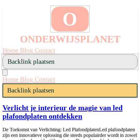
O
ONDERWIJSPLANET
Home
Blog
Contact
Backlink plaatsen
Home
Blog
Contact
Backlink plaatsen
Verlicht je interieur de magie van led
plafondplaten ontdekken
De Toekomst van Verlichting: Led PlafondplatenLed plafondplaten
zijn een innovatieve oplossing die steeds populairder wordt in zowel