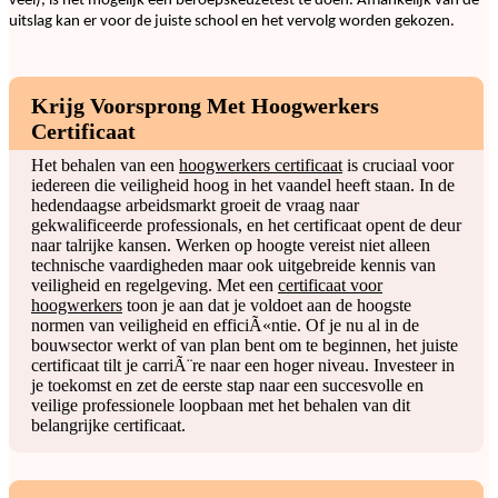
veel), is het mogelijk een beroepskeuzetest te doen. Afhankelijk van de
uitslag kan er voor de juiste school en het vervolg worden gekozen.
Krijg Voorsprong Met Hoogwerkers
Certificaat
Het behalen van een
hoogwerkers certificaat
is cruciaal voor
iedereen die veiligheid hoog in het vaandel heeft staan. In de
hedendaagse arbeidsmarkt groeit de vraag naar
gekwalificeerde professionals, en het certificaat opent de deur
naar talrijke kansen. Werken op hoogte vereist niet alleen
technische vaardigheden maar ook uitgebreide kennis van
veiligheid en regelgeving. Met een
certificaat voor
hoogwerkers
toon je aan dat je voldoet aan de hoogste
normen van veiligheid en efficiÃ«ntie. Of je nu al in de
bouwsector werkt of van plan bent om te beginnen, het juiste
certificaat tilt je carriÃ¨re naar een hoger niveau. Investeer in
je toekomst en zet de eerste stap naar een succesvolle en
veilige professionele loopbaan met het behalen van dit
belangrijke certificaat.